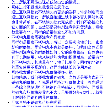
的，所以不可能出现超低价出售的情况。
网络进行不锈钢丸批发要注意什么
通过互联网批发不锈钢丸有更多的选择，许多制造商也
通过互联网批发，所以直接通过铁米钢砂官方网站购买
也非常简单。在不锈钢丸批发完成后，我们不必担心其
它方面的问题，当然还是要特别注意到到货清点，货物
数量要有**，同样的质量抽查也不能有问题。
不锈钢丸批发需要注意产品密度
同样都是批发不锈钢丸，所以一定要考虑性价比。密度
影响耐磨性。尽管钢丸本身就是磨料，但我们当然还是
要特别注意它的耐磨性如何，它的密度较高，自然也有
利于长期使用。铁米钢砂能为我们提供耐磨、质量有**
的不锈钢丸，其质量有**，性价比更高，同样能**钢丸
的重复使用不受影响，这样也能延长其使用寿命。
网络批发采购不锈钢丸价格要多少钱
归根结底，我们要批发采购钢丸，当然还是要考虑到不
锈钢丸的价格。可先通过网络进行价格比较，可先通过
一些综合网站进行不锈钢丸价格确认，同规格、同质量
的钢丸市场价格差异也不大，只要做好基础对比，就能
了解到不同钢丸的具体价格。
厂家直销不锈钢丸价格在哪看