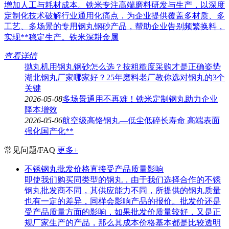
增加人工与耗材成本。铁米专注高端磨料研发与生产，以深度
定制化技术破解行业通用化痛点，为企业提供覆盖多材质、多
工艺、多场景的专用钢丸钢砂产品，帮助企业告别频繁换料，
实现**稳定生产。铁米深耕金属
查看详情
抛丸机用钢丸钢砂怎么选？按粗糙度采购才是正确姿势
湖北钢丸厂家哪家好？25年磨料老厂教你选对钢丸的3个
关键
2026-05-08
多场景通用不再难！铁米定制钢丸助力企业
降本增效
2026-05-06
航空级高铬钢丸—低尘低碎长寿命 高端表面
强化国产化**
常见问题/FAQ
更多+
不锈钢丸批发价格直接受产品质量影响
即使我们购买同类型的钢丸，由于我们选择合作的不锈
钢丸批发商不同，其供应能力不同，所提供的钢丸质量
也有一定的差异，同样会影响产品的报价。批发价还是
受产品质量方面的影响，如果批发价质量较好，又是正
规厂家生产的产品，那么其成本价格基本都是比较透明