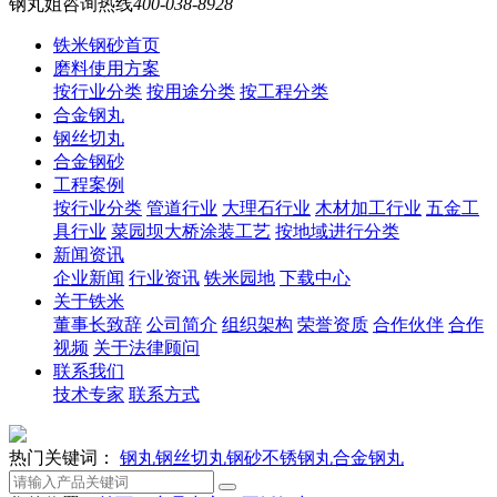
钢丸姐咨询热线
400-038-8928
铁米钢砂首页
磨料使用方案
按行业分类
按用途分类
按工程分类
合金钢丸
钢丝切丸
合金钢砂
工程案例
按行业分类
管道行业
大理石行业
木材加工行业
五金工
具行业
菜园坝大桥涂装工艺
按地域进行分类
新闻资讯
企业新闻
行业资讯
铁米园地
下载中心
关于铁米
董事长致辞
公司简介
组织架构
荣誉资质
合作伙伴
合作
视频
关于法律顾问
联系我们
技术专家
联系方式
热门关键词：
钢丸
钢丝切丸
钢砂
不锈钢丸
合金钢丸