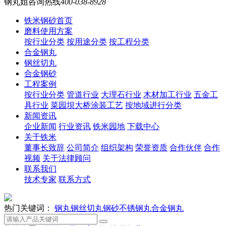
钢丸姐咨询热线
400-038-8928
铁米钢砂首页
磨料使用方案
按行业分类
按用途分类
按工程分类
合金钢丸
钢丝切丸
合金钢砂
工程案例
按行业分类
管道行业
大理石行业
木材加工行业
五金工
具行业
菜园坝大桥涂装工艺
按地域进行分类
新闻资讯
企业新闻
行业资讯
铁米园地
下载中心
关于铁米
董事长致辞
公司简介
组织架构
荣誉资质
合作伙伴
合作
视频
关于法律顾问
联系我们
技术专家
联系方式
热门关键词：
钢丸
钢丝切丸
钢砂
不锈钢丸
合金钢丸