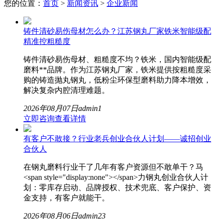
您的位置：
首页
>
新闻资讯
>
企业新闻
铸件清砂易伤母材怎么办？江苏钢丸厂家铁米智能级配
精准控粗糙度
铸件清砂易伤母材、粗糙度不均？铁米，国内智能级配
磨料**品牌。作为江苏钢丸厂家，铁米提供按粗糙度采
购的铸造抛丸钢丸，低粉尘环保型磨料助力降本增效，
解决复杂内腔清理难题。
2026年08月07日
admin
1
立即咨询
查看详情
有客户不敢接？行业老兵创业合伙人计划——诚招创业
合伙人
在钢丸磨料行业干了几年有客户资源但不敢单干？马
<span style="display:none"></span>力钢丸创业合伙人计
划：零库存启动、品牌授权、技术兜底、客户保护、资
金支持，有客户就能干。
2026年08月06日
admin
23