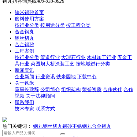
钢丸姐咨询热线
400-038-8928
铁米钢砂首页
磨料使用方案
按行业分类
按用途分类
按工程分类
合金钢丸
钢丝切丸
合金钢砂
工程案例
按行业分类
管道行业
大理石行业
木材加工行业
五金工
具行业
菜园坝大桥涂装工艺
按地域进行分类
新闻资讯
企业新闻
行业资讯
铁米园地
下载中心
关于铁米
董事长致辞
公司简介
组织架构
荣誉资质
合作伙伴
合作
视频
关于法律顾问
联系我们
技术专家
联系方式
热门关键词：
钢丸
钢丝切丸
钢砂
不锈钢丸
合金钢丸