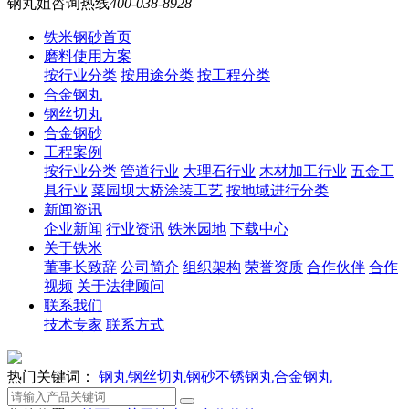
钢丸姐咨询热线
400-038-8928
铁米钢砂首页
磨料使用方案
按行业分类
按用途分类
按工程分类
合金钢丸
钢丝切丸
合金钢砂
工程案例
按行业分类
管道行业
大理石行业
木材加工行业
五金工
具行业
菜园坝大桥涂装工艺
按地域进行分类
新闻资讯
企业新闻
行业资讯
铁米园地
下载中心
关于铁米
董事长致辞
公司简介
组织架构
荣誉资质
合作伙伴
合作
视频
关于法律顾问
联系我们
技术专家
联系方式
热门关键词：
钢丸
钢丝切丸
钢砂
不锈钢丸
合金钢丸