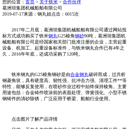
您的位置：
首页
>
关于铁米
>
合作伙伴
葛洲坝集团机械船舶有限公司
2019-07-17
来源：钢丸姐
点击：6015次
2017年二月底，葛洲坝集团机械船舶有限公司通过网站投
标方式成功购买了铁米
钢丸
G25棱角
钢砂
90吨，葛洲坝集团机
械船舶有限公司是经国家相关部门批准注册的企业，主营起重
设备、机加工、起重设备标准件，与铁米钢丸合作已有4年之
久，2016年年底，还成功采购了120吨。
铁米钢丸的G25棱角钢砂是由
合金钢丸
破碎而成，过共析
钢菱角状，具有硬度高、韧性强、抗冲击力强、清理工件**等
特性，能够反复使用，在喷砂作业过程中始终保持棱角。主要
用途包括：合金铸件喷涂前的表面处理、弹簧强化、小型不锈
钢铸件的清砂除锈，广泛应用于桥梁、船舶行业使用。
点击图片了解产品详情