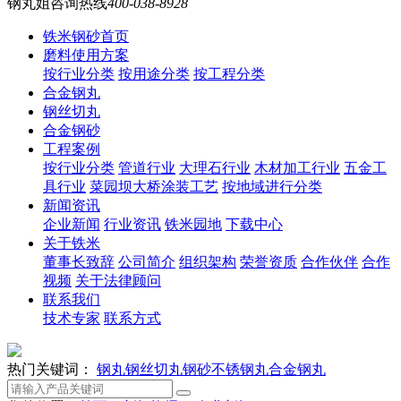
钢丸姐咨询热线
400-038-8928
铁米钢砂首页
磨料使用方案
按行业分类
按用途分类
按工程分类
合金钢丸
钢丝切丸
合金钢砂
工程案例
按行业分类
管道行业
大理石行业
木材加工行业
五金工
具行业
菜园坝大桥涂装工艺
按地域进行分类
新闻资讯
企业新闻
行业资讯
铁米园地
下载中心
关于铁米
董事长致辞
公司简介
组织架构
荣誉资质
合作伙伴
合作
视频
关于法律顾问
联系我们
技术专家
联系方式
热门关键词：
钢丸
钢丝切丸
钢砂
不锈钢丸
合金钢丸