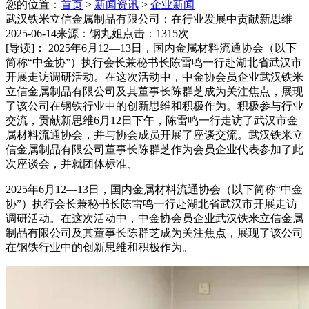
您的位置：
首页
>
新闻资讯
>
企业新闻
武汉铁米立信金属制品有限公司：在行业发展中贡献新思维
2025-06-14
来源：钢丸姐
点击：1315次
[导读]：
2025年6月12—13日，国内金属材料流通协会（以下
简称“中金协”）执行会长兼秘书长陈雷鸣一行赴湖北省武汉市
开展走访调研活动。在这次活动中，中金协会员企业武汉铁米
立信金属制品有限公司及其董事长陈群芝成为关注焦点，展现
了该公司在钢铁行业中的创新思维和积极作为。积极参与行业
交流，贡献新思维6月12日下午，陈雷鸣一行走访了武汉市金
属材料流通协会，并与协会成员开展了座谈交流。武汉铁米立
信金属制品有限公司董事长陈群芝作为会员企业代表参加了此
次座谈会，并就团体标准、
2025年6月12—13日，国内金属材料流通协会（以下简称“中金
协”）执行会长兼秘书长陈雷鸣一行赴湖北省武汉市开展走访
调研活动。在这次活动中，中金协会员企业武汉铁米立信金属
制品有限公司及其董事长陈群芝成为关注焦点，展现了该公司
在钢铁行业中的创新思维和积极作为。