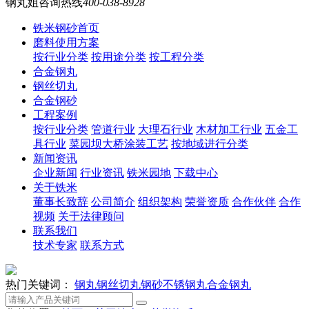
钢丸姐咨询热线
400-038-8928
铁米钢砂首页
磨料使用方案
按行业分类
按用途分类
按工程分类
合金钢丸
钢丝切丸
合金钢砂
工程案例
按行业分类
管道行业
大理石行业
木材加工行业
五金工
具行业
菜园坝大桥涂装工艺
按地域进行分类
新闻资讯
企业新闻
行业资讯
铁米园地
下载中心
关于铁米
董事长致辞
公司简介
组织架构
荣誉资质
合作伙伴
合作
视频
关于法律顾问
联系我们
技术专家
联系方式
热门关键词：
钢丸
钢丝切丸
钢砂
不锈钢丸
合金钢丸