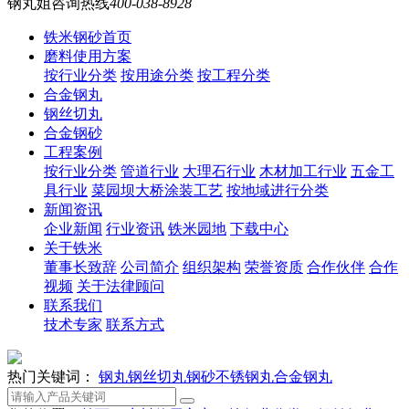
钢丸姐咨询热线
400-038-8928
铁米钢砂首页
磨料使用方案
按行业分类
按用途分类
按工程分类
合金钢丸
钢丝切丸
合金钢砂
工程案例
按行业分类
管道行业
大理石行业
木材加工行业
五金工
具行业
菜园坝大桥涂装工艺
按地域进行分类
新闻资讯
企业新闻
行业资讯
铁米园地
下载中心
关于铁米
董事长致辞
公司简介
组织架构
荣誉资质
合作伙伴
合作
视频
关于法律顾问
联系我们
技术专家
联系方式
热门关键词：
钢丸
钢丝切丸
钢砂
不锈钢丸
合金钢丸