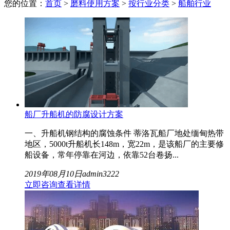
您的位置：
首页
>
磨料使用方案
>
按行业分类
>
船舶行业
船厂升船机的防腐设计方案
一、升船机钢结构的腐蚀条件 蒂洛瓦船厂地处缅甸热带
地区，5000t升船机长148m，宽22m，是该船厂的主要修
船设备，常年停靠在河边，依靠52台卷扬...
2019年08月10日
admin
3222
立即咨询
查看详情