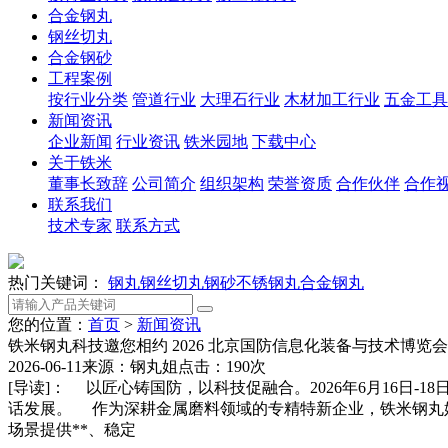
合金钢丸
钢丝切丸
合金钢砂
工程案例
按行业分类
管道行业
大理石行业
木材加工行业
五金工具
新闻资讯
企业新闻
行业资讯
铁米园地
下载中心
关于铁米
董事长致辞
公司简介
组织架构
荣誉资质
合作伙伴
合作
联系我们
技术专家
联系方式
热门关键词：
钢丸
钢丝切丸
钢砂
不锈钢丸
合金钢丸
您的位置：
首页
>
新闻资讯
铁米钢丸科技邀您相约 2026 北京国防信息化装备与技术博览会
2026-06-11
来源：钢丸姐
点击：190次
[导读]：
以匠心铸国防，以科技促融合。2026年6月16日-
话发展。 作为深耕金属磨料领域的专精特新企业，铁米钢丸
场景提供**、稳定