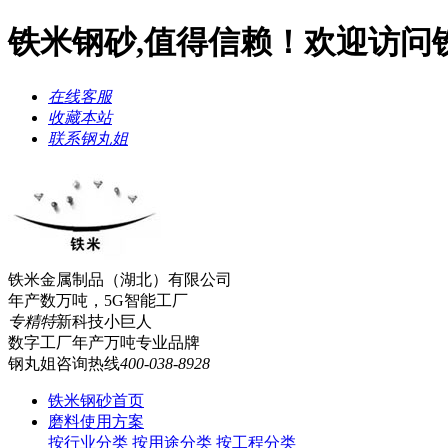
铁米钢砂,值得信赖！欢迎访问
在线客服
收藏本站
联系钢丸姐
铁米金属制品（湖北）有限公司
年产数万吨，5G智能工厂
专精特
新科技小巨人
数字工厂年产万吨
专业品牌
钢丸姐咨询热线
400-038-8928
铁米钢砂首页
磨料使用方案
按行业分类
按用途分类
按工程分类