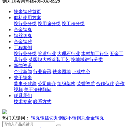
钢丸姐咨询热线
400-038-8928
铁米钢砂首页
磨料使用方案
按行业分类
按用途分类
按工程分类
合金钢丸
钢丝切丸
合金钢砂
工程案例
按行业分类
管道行业
大理石行业
木材加工行业
五金工
具行业
菜园坝大桥涂装工艺
按地域进行分类
新闻资讯
企业新闻
行业资讯
铁米园地
下载中心
关于铁米
董事长致辞
公司简介
组织架构
荣誉资质
合作伙伴
合作
视频
关于法律顾问
联系我们
技术专家
联系方式
热门关键词：
钢丸
钢丝切丸
钢砂
不锈钢丸
合金钢丸