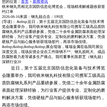
您的位置：
首页
>
新闻资讯
铁米钢丸亮相北京国防信息化博览会，现场精准解难题收获签
约订单
2026-06-16
来源：钢丸姐
点击：199次
[导读]：
&nbsp;近日，第十五届北京国防信息化装备与技术博
览会隆重举办，我司铁米钢丸科技有限公司携军工级高品质防
腐钢丸系列产品重磅参展，凭借二十余年金属防腐表面处理深
耕经验，为行业客户提供专业、定制化的磨料解决方案，凭借
硬核产品与贴心服务斩获现场签约，再添市场佳绩。
&nbsp;&nbsp;&nbsp;&nbsp;展会现场，臻瑞金属莅临我司展位
深度交流，现场反馈企业在工件除锈不**、钢丸损耗大、成品
防腐附着力差等诸多生产痛点。我司董事长陈群芝（钢丸姐）
深耕行业20
近日，第十五届北京国防信息化装备与技术博览
会隆重举办，我司铁米钢丸科技有限公司携军工级高品
质防腐钢丸系列产品重磅参展，凭借二十余年金属防腐
表面处理深耕经验，为行业客户提供专业、定制化的磨
料解决方案，凭借硬核产品与贴心服务斩获现场签约，
再添市场佳绩。